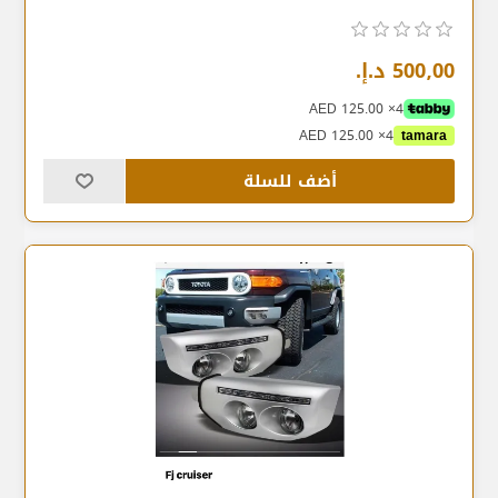
500٫00 د.إ.‏
4× AED 125.00
4× AED 125.00
tamara
أضف للسلة