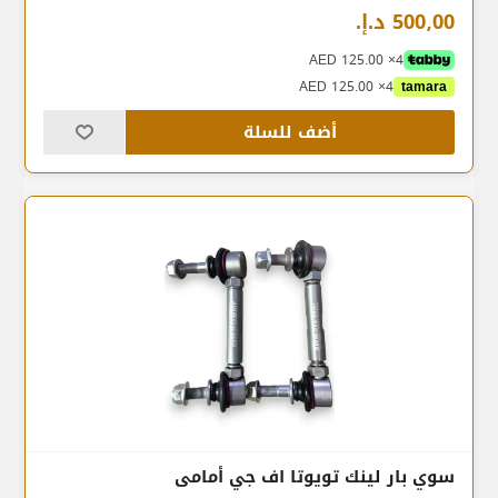
500٫00 د.إ.‏
4× AED 125.00
4× AED 125.00
tamara
أضف للسلة
سوي بار لينك تويوتا اف جي أمامى