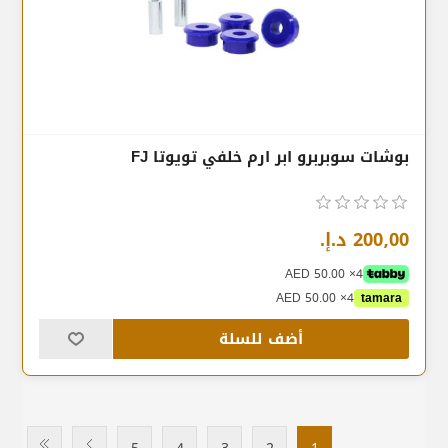
بوشات سوبربرو ابر ارم خلفي تويوتا FJ
200٫00 د.إ.‏
4× AED 50.00
4× AED 50.00
tamara
أضف للسلة