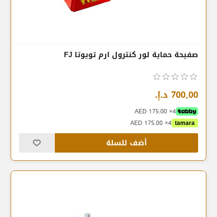
صفيحة حماية لور كنترول ارم تويوتا FJ
700٫00 د.إ.‏
4× AED 175.00
4× AED 175.00
tamara
أضف للسلة