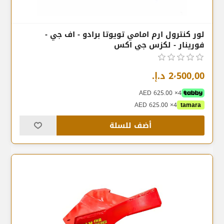
لور كنترول ارم امامي تويوتا برادو - اف جي -
فورينار - لكزس جي اكس
2٬500٫00 د.إ.‏
4× AED 625.00
4× AED 625.00
tamara
أضف للسلة