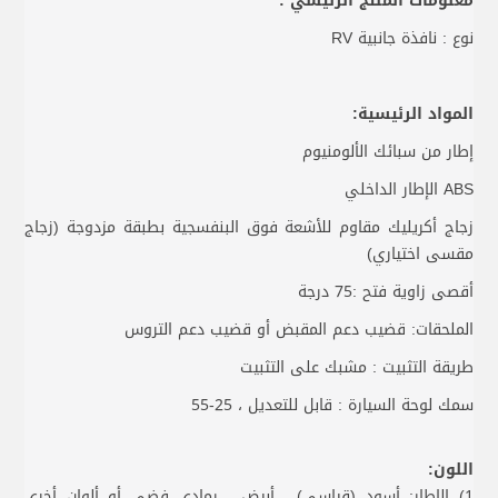
معلومات المنتج الرئيسي :
نوع : نافذة جانبية RV
المواد الرئيسية:
إطار من سبائك الألومنيوم
ABS الإطار الداخلي
زجاج أكريليك مقاوم للأشعة فوق البنفسجية بطبقة مزدوجة (زجاج
مقسى اختياري)
أقصى زاوية فتح :75 درجة
الملحقات: قضيب دعم المقبض أو قضيب دعم التروس
طريقة التثبيت : مشبك على التثبيت
سمك لوحة السيارة : قابل للتعديل ، 25-55
اللون:
1) الإطار: أسود (قياسي) ، أبيض ، رمادي فضي أو ألوان أخرى