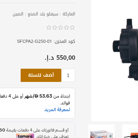
الماركة : سيفلو بلد الصنع : الصين
كود المخزن:
SFCPA2-G250-01
550٫00 د.إ.‏
أضف للسلة