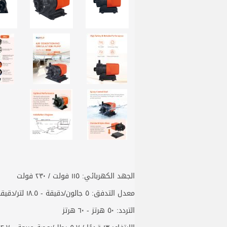
الجهد الكهربائي: ١١٥ فولت / ٢٣٠ فولت
معدل التدفق: ٥ جالون/دقيقة - ١٨.٥ لتر/دقيقة
التردد: ٥٠ هرتز - ٦٠ هرتز