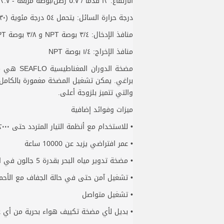
الارتفاع: ١٣ قدمًا / ٥.٧ رطل/بوصة مربعة - ٢.٧ متر
درجة حرارة السائل: يتحمل ٥٤ درجة مئوية (١٣٠ درجة فهرنهايت)
منافذ الإدخال: ٣/٤ بوصة NPT و ٣/٨ بوصة NPT
منافذ الإخراج: ١/٤ بوصة NPT
مضخة ال
براغي. يمكن تشغيل المضخة مغمورة بالكامل أ
والتي تتميز بلزوجة أعلى.
ميزات وفوائد إضافية
• للاستخدام مع أنظمة التيار المتردد حتى ١٢٠٠٠ وحدة حرارية بريطانية
• عمر افتراضي يزيد عن 10000 ساعة
• مضخة تدوير مياه البحر بقدرة 5 جالون في الدقيقة
• تشغيل آمن حتى في حالة الجفاف مع الأحمال
• تشغيل متواصل
• بديل لأي مضخة تكييف هواء بحرية من أي عل