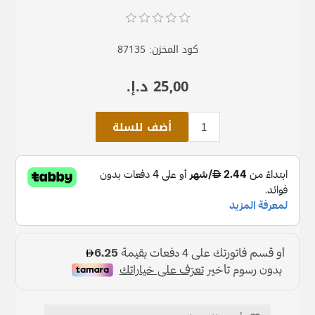
كود المخزن:
87135
25٫00 د.إ.‏
أضف للسلة