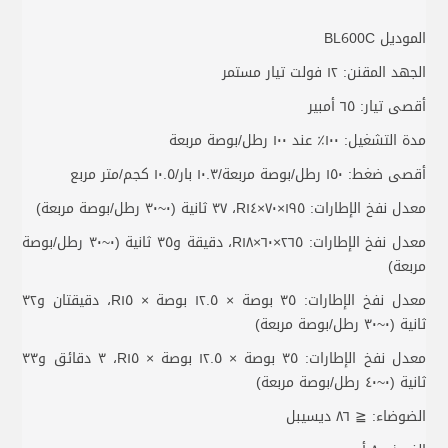
الموديل BL600C
الجهد المقنن: ١٢ فولت تيار مستمر
أقصى تيار: ٦٥ أمبير
مدة التشغيل: ١٠٠٪ عند ١٠٠ رطل/بوصة مربعة
أقصى ضغط: ١٥٠ رطل/بوصة مربعة/١٠.٣ بار/١٠.٥ كجم/متر مربع
معدل نفخ الإطارات: ١٩٥×٧٠×R١٤، ٣٧ ثانية (٠~٣٠ رطل/بوصة مربعة)
معدل نفخ الإطارات: ٢٦٥×٦٠×R١٨، دقيقة و٣٥ ثانية (٠~٣٠ رطل/بوصة
مربعة)
معدل نفخ الإطارات: ٣٥ بوصة × ١٢.٥ بوصة × R١٥، دقيقتان و٣٢
ثانية (٠~٣٠ رطل/بوصة مربعة)
معدل نفخ الإطارات: ٣٥ بوصة × ١٢.٥ بوصة × R١٥، ٣ دقائق و٣٣
ثانية (٠~٤٠ رطل/بوصة مربعة)
الضوضاء: ≦ ٨٦ ديسيبل