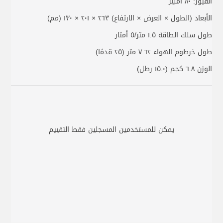
الفيوز: ٨٠ أمبير
الأبعاد (الطول × العرض × الارتفاع) ٢٦٣ × ٢٠١ × ١٣٠ (مم)
طول سلك الطاقة ١.٥ متر/٥ أمتار
طول خرطوم الهواء ٧.٦٢ متر (٢٥ قدمًا)
الوزن ٦.٨ كجم (١٥.٠ رطل)
يمكن للمستخدمين المسجلين فقط التقييم