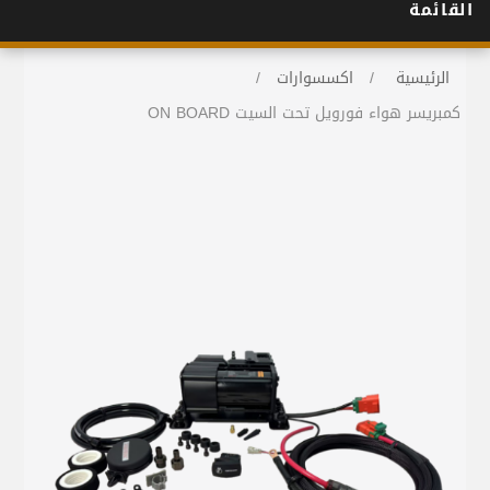
القائمة
الرئيسية
/
اكسسوارات
/
كمبريسر هواء فورويل تحت السيت ON BOARD