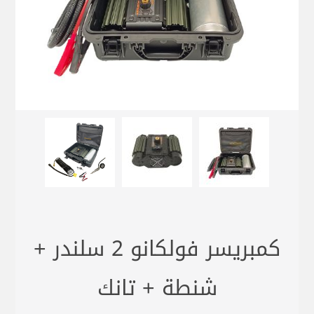
كمبريسر فولكانو 2 سلندر +
شنطة + تانك