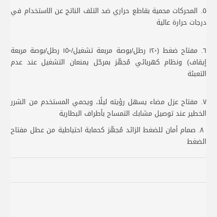
٥. المحركات محمية بقاطع حراري ضد التلف الناتج عن الاستخدام في
درجات حرارة عالية
٦. مفتاح ضغط (١٢٠ رطل/بوصة مربعة تشغيل/١٥٠ رطل/بوصة مربعة
إيقاف) ونظام كهربائي مُجهّز بمرحّل يمنعان التشغيل عند عدم
التعبئة
٧. مفتاح عزل مضاء يسهل رؤيته ليلًا، ويحمي المستخدم من الشرر
الخطير عند توصيل مشابك التمساح بأطراف البطارية
٨. صمام أمان للضغط الزائد مُجهّز كحماية احتياطية من عطل مفتاح
الضغط