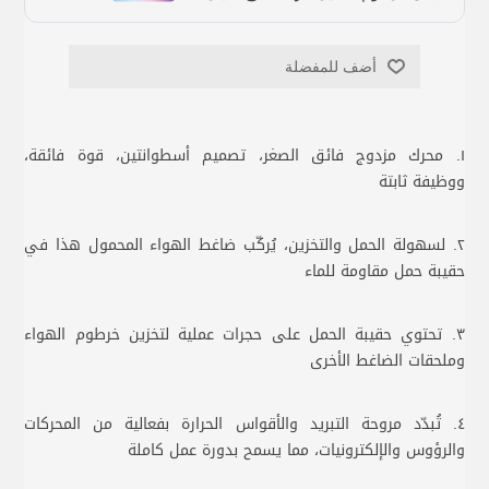
أضف للمفضلة
١. محرك مزدوج فائق الصغر، تصميم أسطوانتين، قوة فائقة،
ووظيفة ثابتة
٢. لسهولة الحمل والتخزين، يُركّب ضاغط الهواء المحمول هذا في
حقيبة حمل مقاومة للماء
٣. تحتوي حقيبة الحمل على حجرات عملية لتخزين خرطوم الهواء
وملحقات الضاغط الأخرى
٤. تُبدّد مروحة التبريد والأقواس الحرارة بفعالية من المحركات
والرؤوس والإلكترونيات، مما يسمح بدورة عمل كاملة