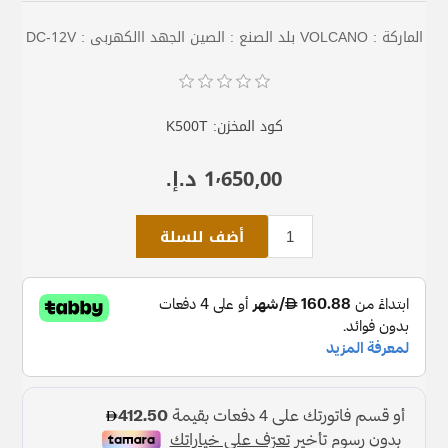
الماركة : VOLCANO بلد الصنع : الصين الجهد االكهربى : DC-12V
كود المخزن:
K500T
1٬650٫00 د.إ.‏
أضف للسلة