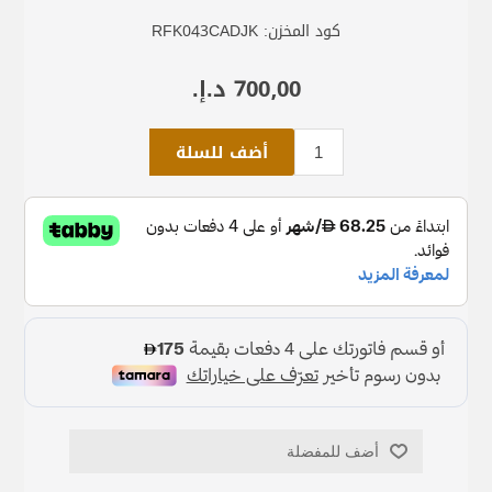
كود المخزن:
RFK043CADJK
700٫00 د.إ.‏
أضف للسلة
أضف للمفضلة