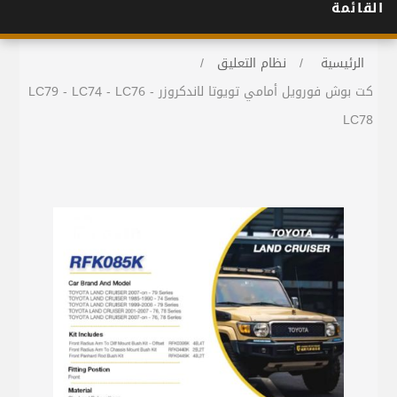
القائمة
الرئيسية
/
نظام التعليق
/
كت بوش فورويل أمامي تويوتا لاندكروزر LC79 - LC74 - LC76 -
LC78