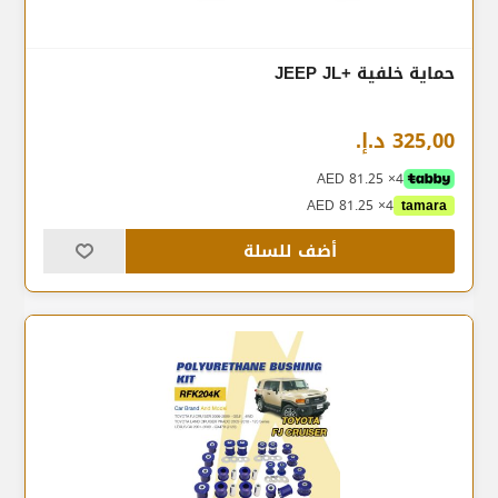
حماية خلفية +JEEP JL
325٫00 د.إ.‏
4× AED 81.25
4× AED 81.25
tamara
أضف للسلة