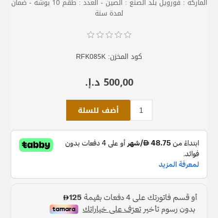
الماركة : فورويل بلد الصنع : الصين - العدد : طقم 10 بوشة - ضمان
لمدة سنة
كود المخزن:
RFK085K
500٫00 د.إ.‏
أضف للسلة