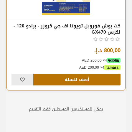
كت بوش فورويل تويوتا اف جي كروزر - برادو 120 -
لكزس GX470
800٫00 د.إ.‏
4× AED 200.00
4× AED 200.00
tamara
أضف للسلة
يمكن للمستخدمين المسجلين فقط التقييم