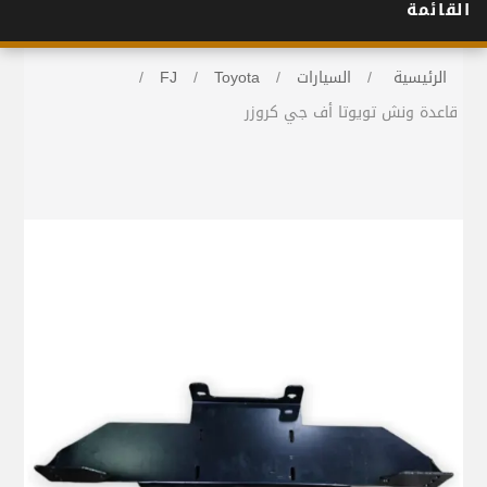
القائمة
الرئيسية
/
السيارات
/
Toyota
/
FJ
/
قاعدة ونش تويوتا أف جي كروزر