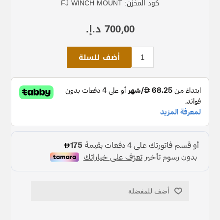
كود المخزن:
FJ WINCH MOUNT
700٫00 د.إ.‏
أضف للسلة
أضف للمفضلة