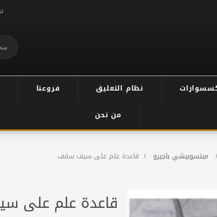
ت
سسوارات
نظام التعليق
فروعنا
من نحن
ميتسوبيشي باجيرو
/
قاعدة علم على سيف سقف
قاعدة علم على س