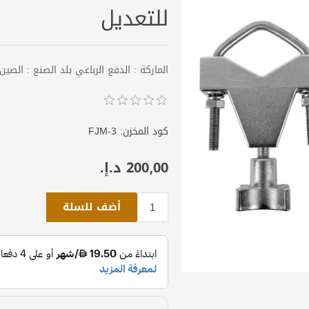
للتعديل
الماركة : الدفع الرباعي بلد الصنع : الصين الأبعاد : 22,3 ,9
كود المخزن:
FJM-3
200٫00 د.إ.‏
أضف للسلة