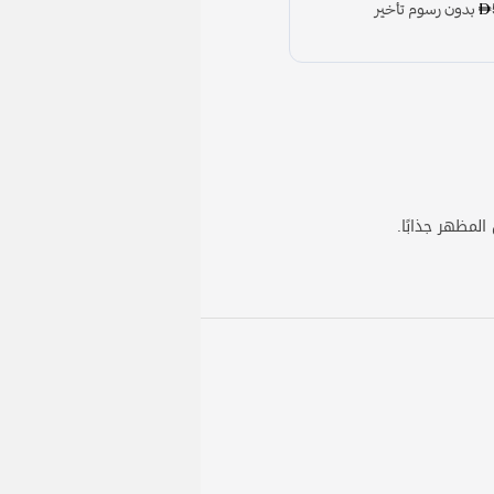
لمظهر جذابًا.