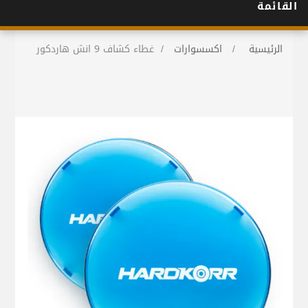
القائمة
الرئيسية
/
اكسسوارات
/
غطاء كشاف 9 انش هاردكور