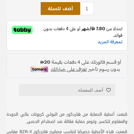
أضف للسلة
أضف للمفضلة
صُنعت أغطية الحماية من هاردكور من البولي كربونات عالي الجودة
والمقاوم للكسر، وتوفر حماية فعّالة ضد اصطدام الحصى.
صُممت هذه الأغطية خصيصًا لتناسب مصابيح هاردكور BZR-X مقاس