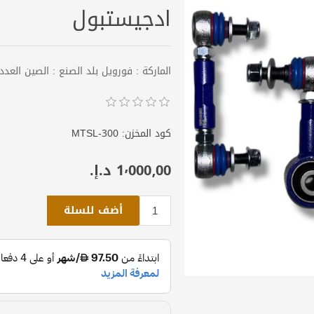
ادجيستبول
الماركة : فورويل بلد الصنع : الصين العدد : الطقم 4 قطع 
كود المخزن:
MTSL-300
1٬000٫00 د.إ.‏
أضف للسلة