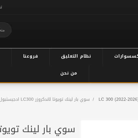
ت
سسوارات
نظام التعليق
فروعنا
من نحن
LC 300 (2022-2026
/
سوي بار لينك تويوتا لاندكروزر LC300 ادجيستبول