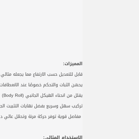
المميزات:
قابل للتعديل حسب الارتفاع مما يجعله مثالي ل
يحسّن الثبات والتحكم خصوصًا عند الانعطافات 
يقلل من انحناء الهيكل الجانبي (Body Roll) ويوزع الأحمال بشكل متوازن بين العجلات
تركيب سهل وسريع بفضل نهايات التثبيت الجا
مفاصل قوية توفر حركة مرنة وتحمّل عالي د
الاستخدام المثالي: