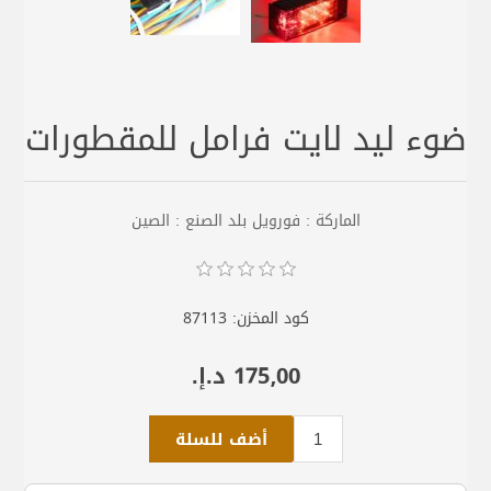
ضوء ليد لايت فرامل للمقطورات
الماركة : فورويل بلد الصنع : الصين
كود المخزن:
87113
175٫00 د.إ.‏
أضف للسلة