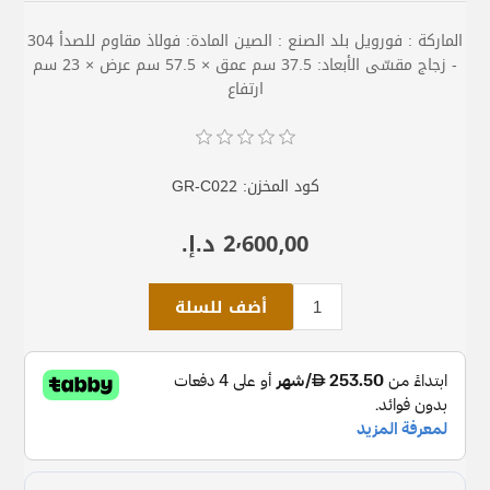
الماركة : فورويل بلد الصنع : الصين المادة: فولاذ مقاوم للصدأ 304
- زجاج مقسّى الأبعاد: 37.5 سم عمق × 57.5 سم عرض × 23 سم
ارتفاع
كود المخزن:
GR-C022
2٬600٫00 د.إ.‏
أضف للسلة