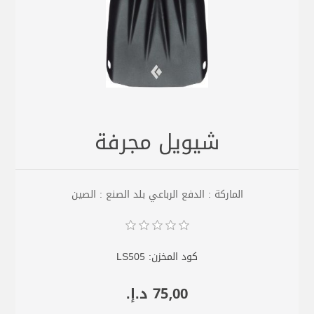
شيويل مجرفة
الماركة : الدفع الرباعي بلد الصنع : الصين
كود المخزن:
LS505
75٫00 د.إ.‏