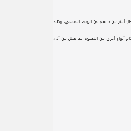
يُعدّ تركيب أذرع التحكم العلوية (UCA) ضروريًا عند رفع نظام التعليق الأمامي لسيارة ذات نظام تعليق أمامي مستقل (IFS) أكثر من 5 سم عن الوضع القياسي، وذلك
ام أنواع أخرى من الشحوم قد يقلل من أداء