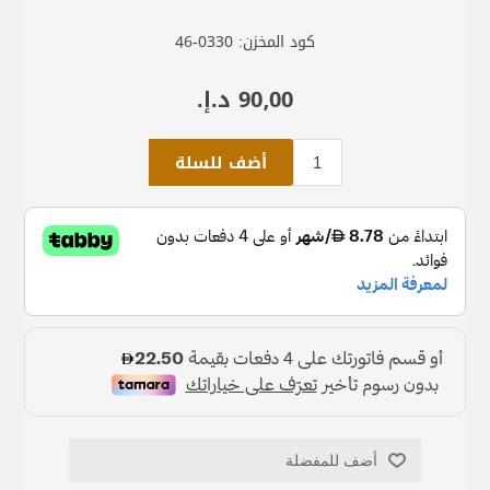
كود المخزن:
46-0330
90٫00 د.إ.‏
أضف للسلة
أضف للمفضلة