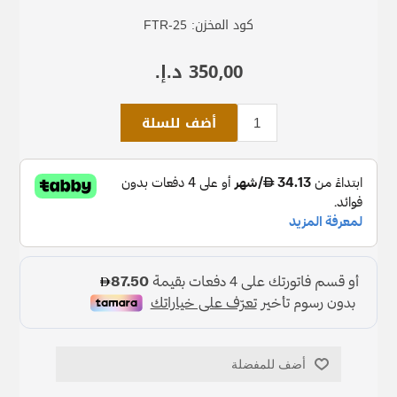
كود المخزن:
FTR-25
350٫00 د.إ.‏
أضف للسلة
أضف للمفضلة