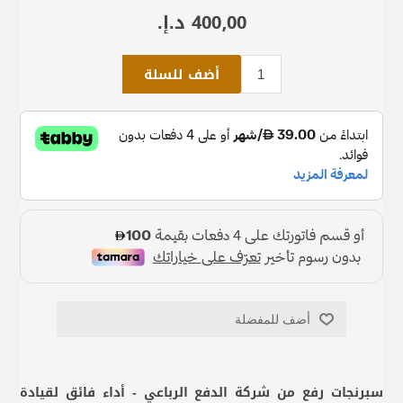
400٫00 د.إ.‏
أضف للسلة
أضف للمفضلة
سبرنجات رفع من شركة الدفع الرباعي - أداء فائق لقيادة