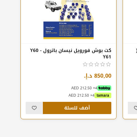
(
كت بوش فورويل نيسان باترول Y60 -
Y61
850٫00 د.إ.‏
4× AED 212.50
4× AED 212.50
tamara
أضف للسلة