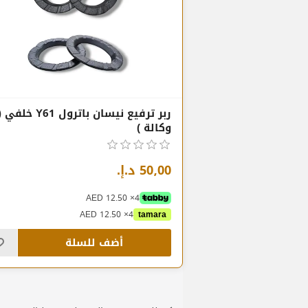
ربر ترفيع نيسان باترول Y61 خلفي 
وكالة )
50٫00 د.إ.‏
4× AED 12.50
4× AED 12.50
tamara
أضف للسلة