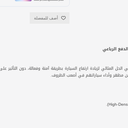
أضف للمفضلة
ت الترفيع المخصصة نيسان فتك Y61 هي الحل المثالي لزيادة ارتفاع السيارة بطريقة آمنة وفعالة، د
سين مظهر وأداء سياراتهم في أصعب الظروف.