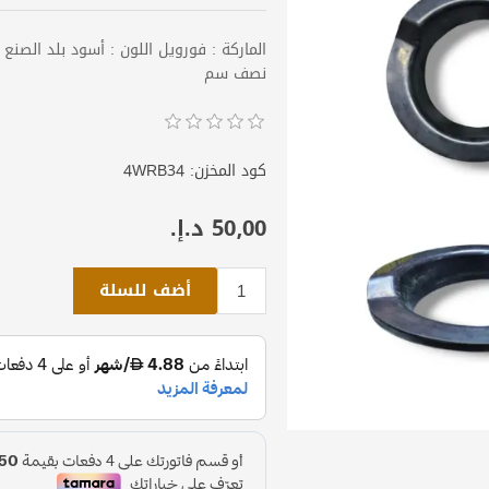
الماركة : فورويل اللون : أسود بلد الصنع 
نصف سم
كود المخزن:
4WRB34
50٫00 د.إ.‏
أضف للسلة