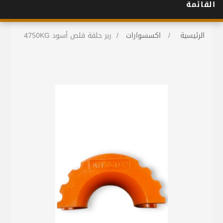
القائمة
الرئيسية
/
اكسسوارات
/
ربر حلقة قلص أسود 4750KG