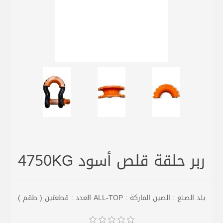
ربر حلقة قلص أسود 4750KG
بلد الصنع : الصين الماركة : ALL-TOP العدد : قطعتين ( طقم )