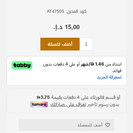
كود المخزن:
AT4750S
15٫00 د.إ.‏
أضف للسلة
أضف للمفضلة