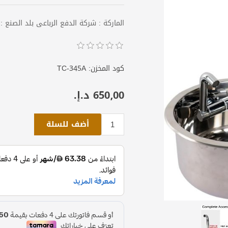
الماركة : شركة الدفع الرباعى بلد الصنع :
كود المخزن:
TC-345A
650٫00 د.إ.‏
أضف للسلة