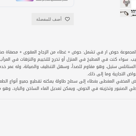
أضف للمفضلة
لمجموعة حوض ار في تشمل: حوض + غطاء من الزجاج المقوى + مصفاة صنبور
كيب. سواء كنت في المطبخ في المنزل أو تخرج للتخييم والنزهات في المرآ
 الستانلس ستيل، وهو مقاوم للصدأ، وسهل التنظيف والصيانة، وله عمر خ
حواض التجارية وما إلى ذلك.
وض المخفي المغطى بغطاء إلى سطح طاولة يمكنه تقطيع جميع أنواع الطعام
ي الصنبور وتخزينه في الحوض، ويمكن تعديل الماء الساخن والبارد، وهو م