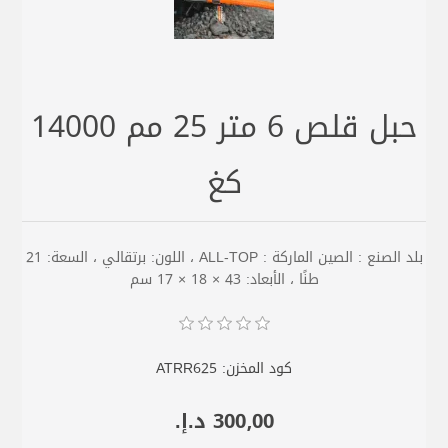
حبل قلص 6 متر 25 مم 14000
كغ
بلد الصنع : الصين الماركة : ALL-TOP ، اللون: برتقالي ، السعة: 21
طنًا ، الأبعاد: 43 × 18 × 17 سم
كود المخزن:
ATRR625
300٫00 د.إ.‏