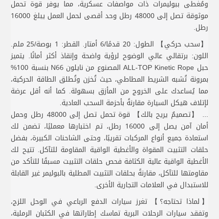
ومُغطى ببوليمرات ذات مواصفات عسكرية، مما يوفر قوة تحمل
موثوقة تصل إلى 48000 رطل وحد أقصى لحمل العمل يبلغ 16000
رطل.
【سحب حركي】 الطول: 20 قدمًا/6 أمتار. القطر: 1 بوصة/25 ملم.
اللون: برتقالي عالي الوضوح لرؤية واضحة وإنقاذ أكثر أمانًا. يتميز
حبل ALL-TOP Kinetic Rope المصنوع من نايلون N66 بنسبة 100%
بمرونة تُشبه الشريط المطاطي، حيث تُخزن وتُطلق الطاقة الحركية،
مما يُساعدك على الخروج من المأزق بسهولة. كما أنه أقل عرضة
لإتلاف هيكل السيارة مقارنةً بأحزمة السحب العادية.
... 【تصميمٌ يريح بالك】 قوة تحمل تصل إلى 48000 رطل وحمل
أمان آمن يصل إلى 16000 رطل، تم اختبارها معمليًا، تضمن لك
استعادة جميع أنواع المركبات تقريبًا، وحتى الشاحنات الكبيرة، بفضل
حلقات التثبيت المقواة والأغطية الواقية المقاومة للتآكل. تتيح لك
الأغطية الواقية عالية الكثافة فحص حلقات التثبيت مسبقًا للتأكد من
مقاومتها للتآكل، مقارنةً بحلقات التثبيت المطلية بالبوليمر غير القابلة
للاستبدال في العلامات التجارية الأخرى.
【لماذا تحتاجه؟】 تغرز سيارات الدفع الرباعي في الوحل اللزج،
وتفقد سيارات الرحلات البرية تماسك إطاراتها في الكثبان الرملية،