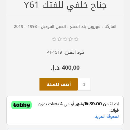
جناح خلفي للفتك Y61
الماركة : فورويل بلد الصنع : الصين الموديل : 1998 - 2019
كود المخزن:
PT-1519
400٫00 د.إ.‏
أضف للسلة