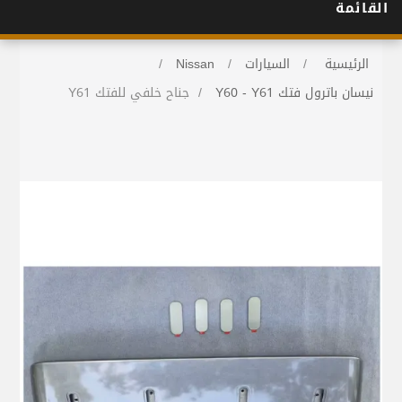
القائمة
الرئيسية
/
السيارات
/
Nissan
/
نيسان باترول فتك Y60 - Y61
/
جناح خلفي للفتك Y61