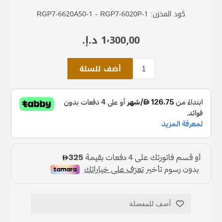
كود المخزن:
RGP7-6620A50-1 - RGP7-6020P-1
1٬300٫00 د.إ.‏
أضف للسلة
أضف للمفضلة