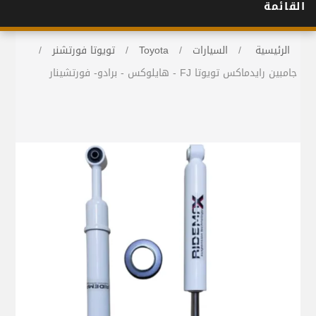
القائمة
الرئيسية
/
السيارات
/
Toyota
/
تويوتا فورتشنر
/
جامبين رايدماكس تويوتا FJ - هايلوكس - برادو- فورتشينار