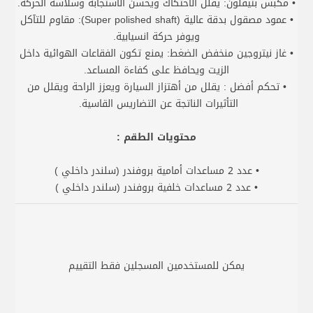
• مكبس بتيفلون: يقلل الاحتكاك ويحسن الاستجابة وسلاسة الحركة.
• عمود مصقول بدقة عالية (Super polished shaft): مقاوم للتآكل
ويوفر حركة انسيابية.
• غاز نيتروجين منخفض الضغط: يمنع تكون الفقاعات الهوائية داخل
الزيت ويحافظ على كفاءة المساعد.
• تحكم أفضل : يقلل من أهتزاز السيارة ويعزز الراحة ويقلل من
التأثيرات الناتجة عن التضاريس القاسية.
محتويات الطقم :
• عدد 2 مساعدات أمامية بروفندر (سلندر داخلي )
• عدد 2 مساعدات خلفية بروفندر (سلندر داخلي )
يمكن للمستخدمين المسجلين فقط التقييم