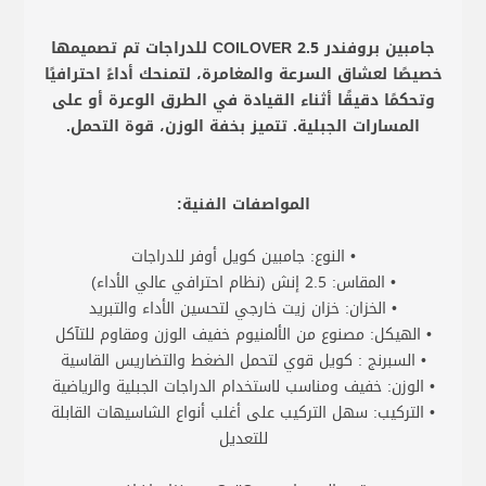
جامبين بروفندر COILOVER 2.5 للدراجات تم تصميمها
خصيصًا لعشاق السرعة والمغامرة، لتمنحك أداءً احترافيًا
وتحكمًا دقيقًا أثناء القيادة في الطرق الوعرة أو على
المسارات الجبلية. تتميز بخفة الوزن، قوة التحمل.
المواصفات الفنية:
• النوع: جامبين كويل أوفر للدراجات
• المقاس: 2.5 إنش (نظام احترافي عالي الأداء)
• الخزان: خزان زيت خارجي لتحسين الأداء والتبريد
• الهيكل: مصنوع من الألمنيوم خفيف الوزن ومقاوم للتآكل
• السبرنج : كويل قوي لتحمل الضغط والتضاريس القاسية
• الوزن: خفيف ومناسب لاستخدام الدراجات الجبلية والرياضية
• التركيب: سهل التركيب على أغلب أنواع الشاسيهات القابلة
للتعديل