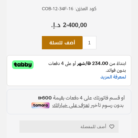
كود المخزن:
COB-12-34F-16
2٬400٫00 د.إ.‏
أضف للسلة
أضف للمفضلة