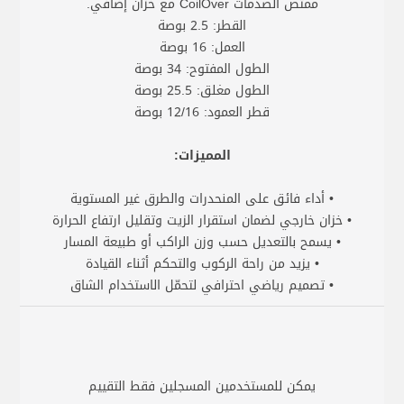
ممتص الصدمات CoilOver مع خزان إضافي.
القطر: 2.5 بوصة
العمل: 16 بوصة
الطول المفتوح: 34 بوصة
الطول مغلق: 25.5 بوصة
قطر العمود: 12/16 بوصة
المميزات:
• أداء فائق على المنحدرات والطرق غير المستوية
• خزان خارجي لضمان استقرار الزيت وتقليل ارتفاع الحرارة
• يسمح بالتعديل حسب وزن الراكب أو طبيعة المسار
• يزيد من راحة الركوب والتحكم أثناء القيادة
• تصميم رياضي احترافي لتحمّل الاستخدام الشاق
يمكن للمستخدمين المسجلين فقط التقييم