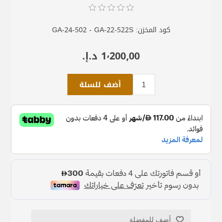
كود المخزن:
GA-24-502 - GA-22-522S
1٬200٫00 د.إ.‏
أضف للسلة
أضف للمفضلة