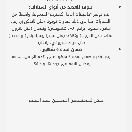
في هذه البيئات.
تتوفر للعديد من أنواع السيارات:
يتم توفير "جامبينات امادا اكستريم" لمجموعة واسعة من
السيارات، بما في ذلك سيارات تويوتا (مثل لاندكروزر، ربع،
شاص، سكويا، برادو، FJ، هايلوكس) ونيسان (مثل باترول،
فتك، بطل الدروب) وGMC (مثل سييرا وسيلفرادو) و جيب (
مثل جراند شيروكي، رانقلر).
ضمان لمدة 6 شهور :
يتم تقديم ضمان لمدة 6 شهور على هذه الجامبينات، مما
يعكس الثقة في جودتها وأدائها.
يمكن للمستخدمين المسجلين فقط التقييم