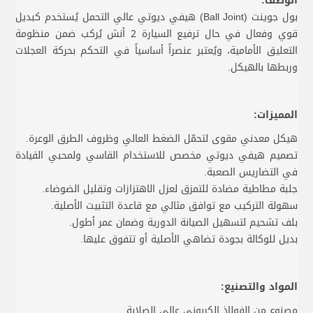
الوصف:
بول جوينت (Ball Joint) هيفي ديوتي عالي التحمل يُستخدم كبديل
قوي وفعال في حال ترفيع السيارة 2 أنش يُركب ضمن منظومة
التعليق الأمامية، ويُعتبر عنصراً أساسياً في التحكم بحركة العجلات
وربطها بالهيكل.
المميزات:
هيكل معدني مقوى لتحمّل الضغط العالي وظروف الطرق الوعرة.
تصميم هيفي ديوتي مخصص للاستخدام القاسي ولمحبي القيادة
في التضاريس الصعبة.
جلبة مطاطية مضادة للتمزق لعزل الاهتزازات وتقليل الضوضاء.
سهولة التركيب مع توافق مثالي مع قاعدة التثبيت الأصلية.
بلف تشحيم لتسهيل الصيانة الدورية وضمان عمر أطول.
بديل للوكالة بجودة تضاهي الأصلية أو تتفوق عليها.
المواد والتصنيع:
مصنوع من الفولاذ الكربوني عالي الصلابة.