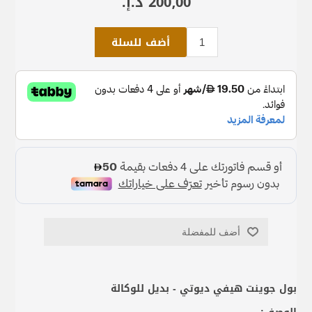
200٫00 د.إ.‏
أضف للسلة
أضف للمفضلة
بول جوينت هيفي ديوتي - بديل للوكالة