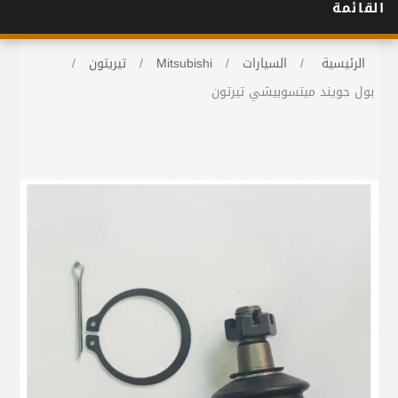
القائمة
الرئيسية
/
السيارات
/
Mitsubishi
/
تيريتون
/
بول جويند ميتسوبيشي تيرتون