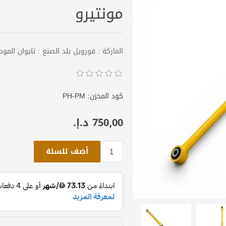
مونتيرو
الماركة : فورويل بلد الصنع : تايوان الموديل : 2008 - 2016 العدد : قط
كود المخزن:
PH-PM
750٫00 د.إ.‏
أضف للسلة