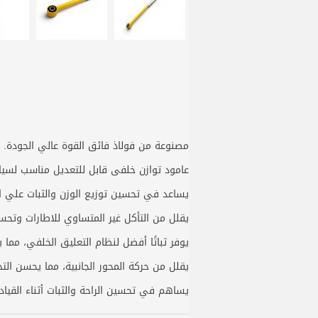
مصنوعة من فولاذ فائق القوة عالي الجودة. معالجة ED وطلاء لضمان أعلى درجات المتانة. مُجهزة ببطانات عالية الجودة. ق
عامود توازن خلفى قابل للتعديل مناسب لسي
يساعد في تحسين توزيع الوزن والثبات علي ا
يقلل من التأكل غير المتساوي للاطارات وتحسن 
يوفر ثباتًا أفضل لنظام التعليق الخلفي، مما
يقلل من حركة المحور الجانبية، مما يحسن التحك
يساهم في تحسين الراحة والثبات أثناء القياد