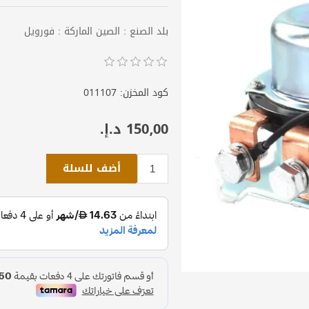
بلد الصنع : الصين الماركة : فورويل
كود المخزن:
011107
150٫00 د.إ.‏
أضف للسلة