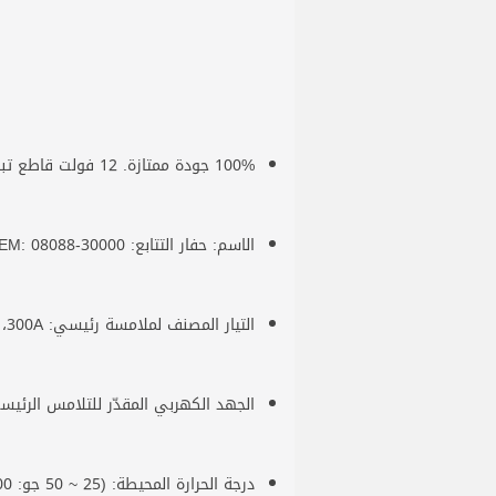
100% جودة ممتازة. 12 فولت قاطع تبديل البطارية الرئيسية محول
الاسم: حفار التتابع: 12V OEM: 08088-30000
التيار المصنف لملامسة رئيسي: 300A، انخفاض ضغط الاتصال الرئيسي: تمرير 100A/300A الحالة: عند التحميل: a80m⁄ العازل: 1000V
الجهد الكهربي المقدّر للتلامس الرئيسي: 6~48VDC الجهد الكهربي المقدّر لفائف التيار المستمر : 6~220 فولت سعة الحمل الزائد قصيرة الأجل: 
درجة الحرارة المحيطة: (25 ~ 50 جو: a2000 الاهتزاز: 2-10